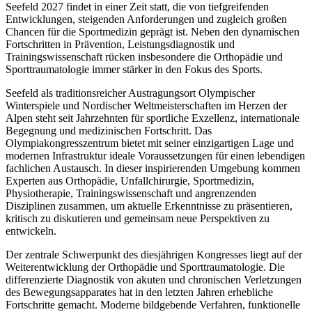
Seefeld 2027
findet in einer Zeit statt, die von tiefgreifenden
Entwicklungen, steigenden Anforderungen und zugleich großen
Chancen für die Sportmedizin geprägt ist. Neben den dynamischen
Fortschritten in Prävention, Leistungsdiagnostik und
Trainingswissenschaft rücken insbesondere die Orthopädie und
Sporttraumatologie immer stärker in den Fokus des Sports.
Seefeld
als traditionsreicher Austragungsort Olympischer
Winterspiele und Nordischer Weltmeisterschaften im Herzen der
Alpen steht seit Jahrzehnten für sportliche Exzellenz, internationale
Begegnung und medizinischen Fortschritt. Das
Olympiakongresszentrum bietet mit seiner einzigartigen Lage und
modernen Infrastruktur ideale Voraussetzungen für einen lebendigen
fachlichen Austausch. In dieser inspirierenden Umgebung kommen
Experten aus Orthopädie, Unfallchirurgie, Sportmedizin,
Physiotherapie, Trainingswissenschaft und angrenzenden
Disziplinen zusammen, um aktuelle Erkenntnisse zu präsentieren,
kritisch zu diskutieren und gemeinsam neue Perspektiven zu
entwickeln.
Der zentrale Schwerpunkt des diesjährigen Kongresses liegt auf der
Weiterentwicklung der Orthopädie und Sporttraumatologie
. Die
differenzierte Diagnostik von akuten und chronischen Verletzungen
des Bewegungsapparates hat in den letzten Jahren erhebliche
Fortschritte gemacht. Moderne bildgebende Verfahren, funktionelle