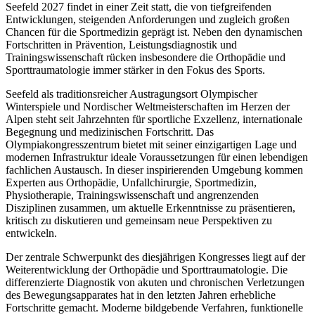
Seefeld 2027
findet in einer Zeit statt, die von tiefgreifenden
Entwicklungen, steigenden Anforderungen und zugleich großen
Chancen für die Sportmedizin geprägt ist. Neben den dynamischen
Fortschritten in Prävention, Leistungsdiagnostik und
Trainingswissenschaft rücken insbesondere die Orthopädie und
Sporttraumatologie immer stärker in den Fokus des Sports.
Seefeld
als traditionsreicher Austragungsort Olympischer
Winterspiele und Nordischer Weltmeisterschaften im Herzen der
Alpen steht seit Jahrzehnten für sportliche Exzellenz, internationale
Begegnung und medizinischen Fortschritt. Das
Olympiakongresszentrum bietet mit seiner einzigartigen Lage und
modernen Infrastruktur ideale Voraussetzungen für einen lebendigen
fachlichen Austausch. In dieser inspirierenden Umgebung kommen
Experten aus Orthopädie, Unfallchirurgie, Sportmedizin,
Physiotherapie, Trainingswissenschaft und angrenzenden
Disziplinen zusammen, um aktuelle Erkenntnisse zu präsentieren,
kritisch zu diskutieren und gemeinsam neue Perspektiven zu
entwickeln.
Der zentrale Schwerpunkt des diesjährigen Kongresses liegt auf der
Weiterentwicklung der Orthopädie und Sporttraumatologie
. Die
differenzierte Diagnostik von akuten und chronischen Verletzungen
des Bewegungsapparates hat in den letzten Jahren erhebliche
Fortschritte gemacht. Moderne bildgebende Verfahren, funktionelle